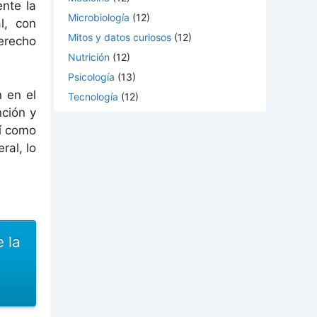
ente la
Microbiología
(12)
l, con
Mitos y datos curiosos
(12)
erecho
Nutrición
(12)
Psicología
(13)
n en el
Tecnología
(12)
ción y
sí como
ral, lo
 la