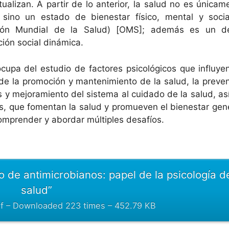
alizan. A partir de lo anterior, la salud no es únicam
ino un estado de bienestar físico, mental y socia
ción Mundial de la Salud) [OMS]; además es un d
ción social dinámica.
ocupa del estudio de factores psicológicos que influye
 la promoción y mantenimiento de la salud, la preven
s y mejoramiento del sistema al cuidado de la salud, a
ias, que fomentan la salud y promueven el bienestar gene
mprender y abordar múltiples desafíos.
 de antimicrobianos: papel de la psicología de
salud”
f – Downloaded 223 times – 452.79 KB