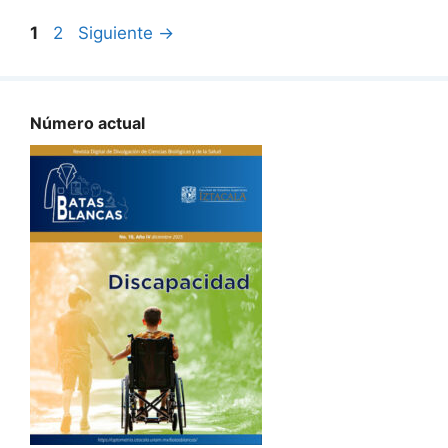
Página
Página
1
2
Siguiente
→
Número actual