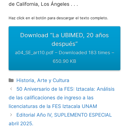
de California, Los Ángeles . . .
Haz click en el botón para descargar el texto completo.
Download “La UBIMED, 20 años
después”
a04_SE_art10.pdf – Downloaded 183 times –
650.90 KB
Categorías
Historia, Arte y Cultura
50 Aniversario de la FES: Iztacala: Análisis
de las calificaciones de ingreso a las
licenciaturas de la FES Iztacala UNAM
Editorial Año IV, SUPLEMENTO ESPECIAL
abril 2025.