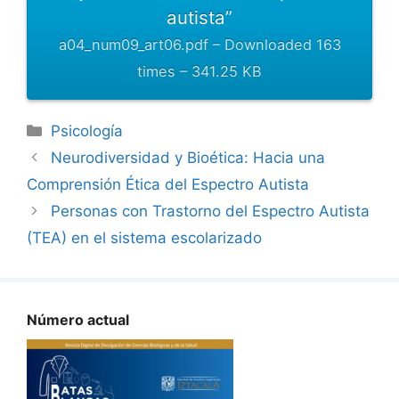
autista”
a04_num09_art06.pdf – Downloaded 163
times – 341.25 KB
Categorías
Psicología
Neurodiversidad y Bioética: Hacia una
Comprensión Ética del Espectro Autista
Personas con Trastorno del Espectro Autista
(TEA) en el sistema escolarizado
Número actual