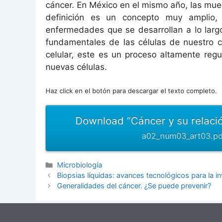
cáncer. En México en el mismo año, las muer
definición es un concepto muy amplio,
enfermedades que se desarrollan a lo larg
fundamentales de las células de nuestro cu
celular, este es un proceso altamente regu
nuevas células.
Haz click en el botón para descargar el texto completo.
Download “Cáncer y su relaci
a02_num03_art03.pd
Categorías
Microbiología
Biopsias líquidas: avances tecnológicos para la in
Generalidades del cáncer. ¿Se puede prevenir?