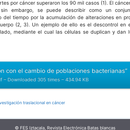
tes por cáncer superaron los 90 mil casos (1). El cánc
 sin embargo, se puede describir como un conju
o del tiempo por la acumulación de alteraciones en pr
erpo (2, 3). Un ejemplo de ello es el descontrol en e
lado, mediante el cual las células se duplican y dan 
ón con el cambio de poblaciones bacterianas”
f – Downloaded 305 times – 434.94 KB
vestigación traslacional en cáncer
© FES Iztacala, Revista Electrónica Batas blancas