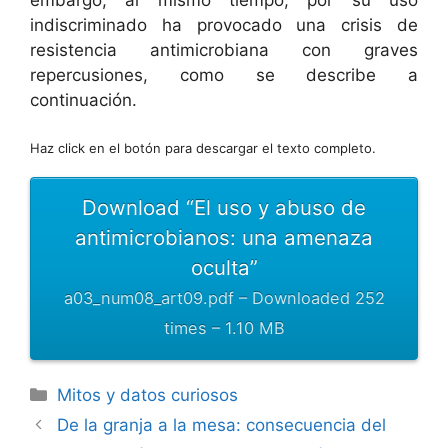
embargo, al mismo tiempo, por su uso
indiscriminado ha provocado una crisis de
resistencia antimicrobiana con graves
repercusiones, como se describe a
continuación.
Haz click en el botón para descargar el texto completo.
Download “El uso y abuso de
antimicrobianos: una amenaza
oculta”
a03_num08_art09.pdf – Downloaded 252
times – 1.10 MB
Categorías
Mitos y datos curiosos
De la granja a la mesa: consecuencia del