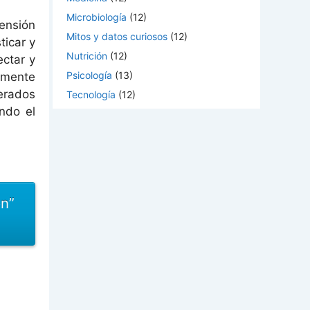
Microbiología
(12)
tensión
Mitos y datos curiosos
(12)
ticar y
Nutrición
(12)
ctar y
Psicología
(13)
almente
erados
Tecnología
(12)
ndo el
ón”