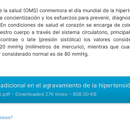
de la salud (OMS) conmemora el día mundial de la hiper
la concientización y los esfuerzos para prevenir, diagnos
En condiciones de salud el corazón se encarga de cole
estro cuerpo a través del sistema circulatorio, princip
ontrae o late (presión sistólica) los valores consid
20 mmHg (milímetros de mercurio), mientras que cua
alor considerado normal es de 80 mmHg.
adicional en el agravamiento de la hipertensi
.pdf – Downloaded 276 times – 808.00 KB
ncioso?