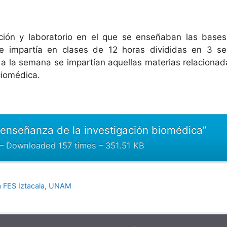
ación y laboratorio en el que se enseñaban las bases
se impartía en clases de 12 horas divididas en 3 se
a la semana se impartían aquellas materias relaciona
ciomédica.
 enseñanza de la investigación biomédica”
 – Downloaded 157 times – 351.51 KB
la FES Iztacala, UNAM