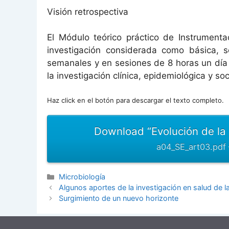
Visión retrospectiva
El Módulo teórico práctico de Instrument
investigación considerada como básica, 
semanales y en sesiones de 8 horas un día 
la investigación clínica, epidemiológica y so
Haz click en el botón para descargar el texto completo.
Download “Evolución de la
a04_SE_art03.pdf
Categorías
Microbiología
Algunos aportes de la investigación en salud de 
Surgimiento de un nuevo horizonte